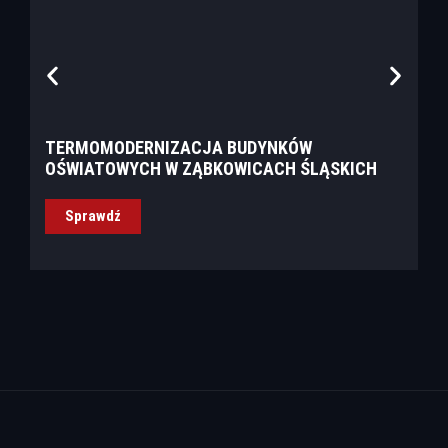
TERMOMODERNIZACJA BUDYNKÓW
T
OŚWIATOWYCH W ZĄBKOWICACH ŚLĄSKICH
Z
L
Sprawdź