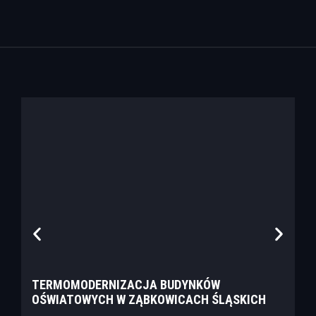
TERMOMODERNIZACJA BUDYNKÓW
T
OŚWIATOWYCH W ZĄBKOWICACH ŚLĄSKICH
Z
L